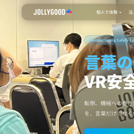
個人で体験
法
Manufacturing Safety E
言葉の
VR安
転倒、機械への巻き
を、言葉だけでなく