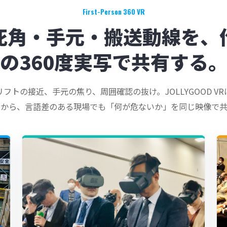
First-Person 360 VR
死角・手元・搬送動線を、
の360度実写で共有する
フトの接近、手元の焦り、周囲確認の抜け。JOLLYGOOD V
るから、言語差のある現場でも「何が危ないか」を同じ映像で共