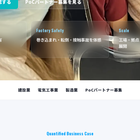
認する
PoCパートナー募集を見る
Factory Safety
Scale
有
巻き込まれ・転倒・接触事故を体感
工場・拠点
展開
建設業
電気工事業
製造業
PoCパートナー募集
Quantified Business Case