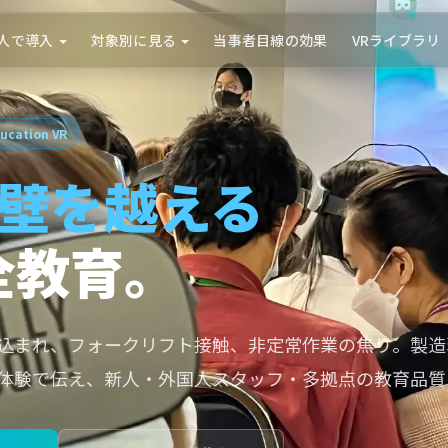
人で導入
対象別に見る
当事者目線の効果
VRライブラリ
ducation VR
壁を越える
全教育。
込まれ、フォークリフト接触、非定常作業の焦り。製造
体験で伝え、新人・外国人スタッフ・多拠点の教育品質