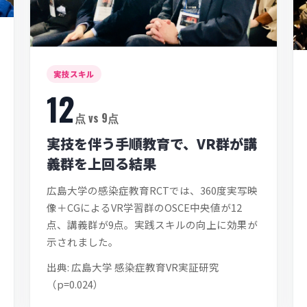
実技スキル
12
点 vs 9点
実技を伴う手順教育で、VR群が講
義群を上回る結果
広島大学の感染症教育RCTでは、360度実写映
像＋CGによるVR学習群のOSCE中央値が12
点、講義群が9点。実践スキルの向上に効果が
示されました。
出典: 広島大学 感染症教育VR実証研究
（p=0.024）