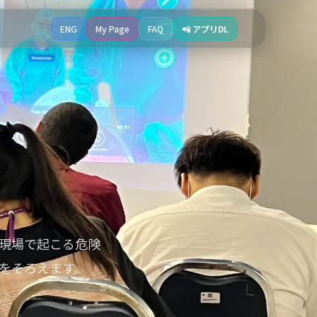
ENG
My Page
FAQ
📲 アプリDL
現場で起こる危険
をそろえます。